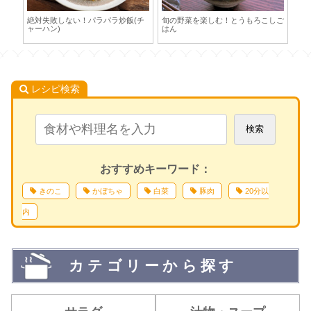
子
絶対失敗しない！パラパラ炒飯(チ
旬の野菜を楽しむ！とうもろこしご
味
ャーハン)
はん
レシピ検索
検索
おすすめキーワード：
きのこ
かぼちゃ
白菜
豚肉
20分以
内
カテゴリーから探す