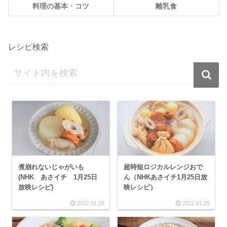
料理の基本・コツ
離乳食
レシピ検索
煮崩れないじゃがいも
超時短ロジカルレンジおで
(NHK あさイチ 1月25日
ん（NHKあさイチ1月25日放
放映レシピ)
映レシピ）
2022.01.25
2022.01.25