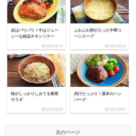
皮はパリパリ！中はジュー
ふわふわ卵が入った中華コ
シーな絶品チキンソテー
ーンスープ
2021.09.13
2021.09.11
味がしっかりしみてる春雨
肉汁たっぷり！基本のハン
サラダ
バーグ
2021.09.09
2021.09.07
次のページ