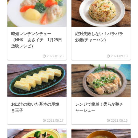
時短レンチンシチュー
絶対失敗しない！パラパラ
（NHK あさイチ 1月25日
炒飯(チャーハン)
放映レシピ）
2022.01.25
2021.09.19
お出汁の効いた基本の厚焼
レンジで簡単！柔らか鶏チ
き玉子
ャーシュー
2021.09.17
2021.09.15